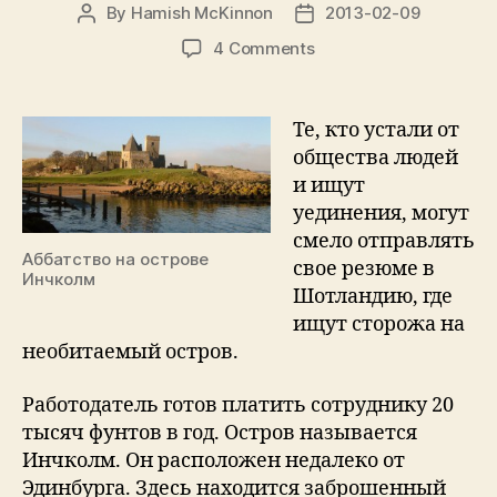
By
Hamish McKinnon
2013-02-09
Post
Post
author
date
on
4 Comments
Шотландия
предлагает
работу
Те, кто устали от
мечты
общества людей
и ищут
уединения, могут
смело отправлять
Аббатство на острове
свое резюме в
Инчколм
Шотландию, где
ищут сторожа на
необитаемый остров.
Работодатель готов платить сотруднику 20
тысяч фунтов в год. Остров называется
Инчколм. Он расположен недалеко от
Эдинбурга. Здесь находится заброшенный