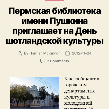
Пермская библиотека
имени Пушкина
приглашает на День
шотландской культуры
By
Hamish McKinnon
2012-11-24
Post
Post
author
date
on
2 Comments
Пермская
библиотека
имени
Как сообщают в
Пушкина
городском
приглашает
департаменте
на
культуры и
День
молодежной
шотландской
культуры