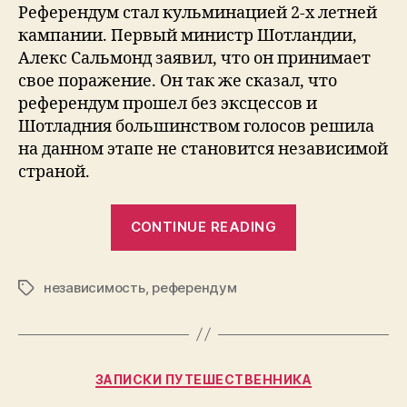
Референдум стал кульминацией 2-х летней
кампании. Первый министр Шотландии,
Алекс Сальмонд заявил, что он принимает
свое поражение. Он так же сказал, что
референдум прошел без эксцессов и
Шотладния большинством голосов решила
на данном этапе не становится независимой
страной.
“Шотландия
CONTINUE READING
решила
остаться
независимость
,
референдум
в
Tags
составе
Обьединенно
Королевства
Categories
ЗАПИСКИ ПУТЕШЕСТВЕННИКА