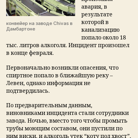
авария, в
18
тыс.
результате
литров
которой в
конвейер на заводе Chivas в
виски
Дамбартоне
канализацию
попало около 18
тыс. литров алкоголя. Инцидент произошел
в конце февраля.
Первоначально возникли опасения, что
спиртное попало в ближайшую реку –
Левен, однако информация не
подтвердилась.
По предварительным данным,
виновниками инцидента стали сотрудники
завода. Ночью, вместо того чтобы промыть
трубы моющим составом, они пустили по
ним виски, и алкоголь утек “коту под хвост”,