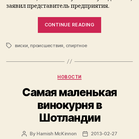
заявил представитель предприятия.
“На
CONTINUE READING
заводе
Chivas
виски
,
происшествия
,
спиртное
при
Tags
аварии
в
канализаци
Categories
НОВОСТИ
утекло
18
Самая маленькая
тыс.
винокурня в
литров
виски”
Шотландии
By
Hamish McKinnon
2013-02-27
Post
Post