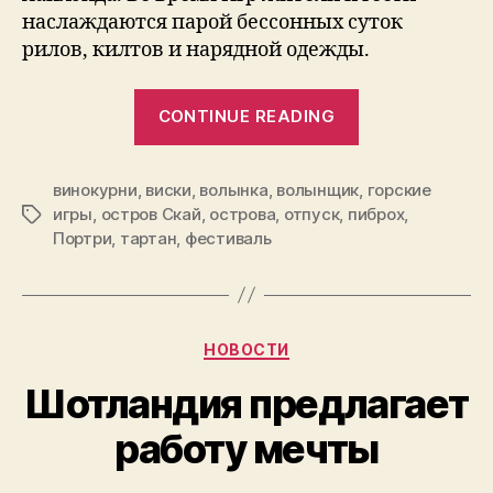
наслаждаются парой бессонных суток
рилов, килтов и нарядной одежды.
“Записки
CONTINUE READING
путешествен
остров
винокурни
,
виски
,
волынка
,
волынщик
Скай,
,
горские
игры
,
остров Скай
,
острова
,
отпуск
,
пиброх
,
Tags
день
Портри
,
тартан
,
фестиваль
3.”
Categories
НОВОСТИ
Шотландия предлагает
работу мечты