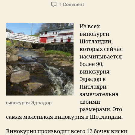
author
date
on
1 Comment
Самая
маленькая
винокурня
Из всех
в
винокурен
Шотландии
Шотландии,
которых сейчас
насчитывается
более 90,
винокурня
Эдрадор в
Питлохри
замечательна
своими
винокурня Эдрадор
размерами. Это
самая маленькая винокурня в Шотландии.
Винокурня производит всего 12 бочек виски