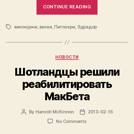
“Самая
CONTINUE READING
маленькая
винокурня
винокурни
,
виски
,
Питлохри
,
Эдрадор
в
Tags
Шотландии”
Categories
НОВОСТИ
Шотландцы решили
реабилитировать
МакБета
By
Hamish McKinnon
2013-02-16
Post
Post
author
date
on
No Comments
Шотландцы