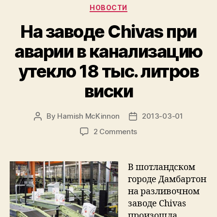
Categories
НОВОСТИ
На заводе Chivas при
аварии в канализацию
утекло 18 тыс. литров
виски
By
Hamish McKinnon
2013-03-01
Post
Post
author
date
on
2 Comments
На
заводе
Chivas
В шотландском
при
городе Дамбартон
аварии
на разливочном
в
заводе Chivas
канализацию
произошла
утекло