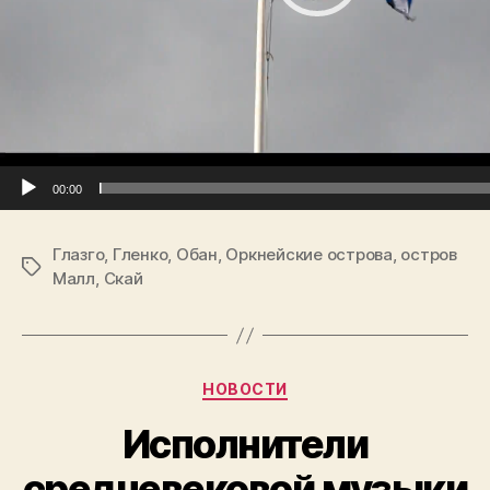
e
r
00:00
Глазго
,
Гленко
,
Обан
,
Оркнейские острова
,
остров
Tags
Малл
,
Скай
Categories
НОВОСТИ
Исполнители
средневековой музыки