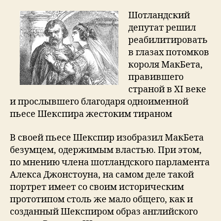
решили
реабилитировать
Шотландский
МакБета
депутат решил
реабилитировать
в глазах потомков
короля МакБета,
правившего
страной в XI веке
и прослывшего благодаря одноименной
пьесе Шекспира жестоким тираном
В своей пьесе Шекспир изобразил МакБета
безумцем, одержимым властью. При этом,
по мнению члена шотландского парламента
Алекса Джонстоуна, на самом деле такой
портрет имеет со своим историческим
прототипом столь же мало общего, как и
созданный Шекспиром образ английского