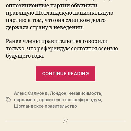
оппозиционные партии обвинили
правящую Шотландскую национальную
партию в том, что она слишком долго
держала страну в неведении.
Ранее члены правительства говорили
только, что референдум состоится осенью
будущего года.
“Референдум
CONTINUE READING
о
независимос
Алекс Салмонд
,
Лондон
,
независимость
18
,
парламент
,
правительство
,
референдум
,
Tags
сентября
Шотландское правительство
2014”