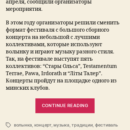
апреля, сообщили организаторы
мероприятия.
В этом году организаторы решили сменить
формат фестиваля с большого сборного
концерта на небольшой с лучшими
коллективами, которые используют
волынку и играют музыку разного стиля.
Так, на фестивале выступят пять
коллективов: “Стары Ольса”, Testamentum
Тerrae, Pawa, Irdorath и “Лiты Талер”.
Концерты пройдут на площадке одного из
минских клубов.
“Исполнител
CONTINUE READING
средневеков
музыки
волынка
,
концерт
,
музыка
,
традиции
,
соберутся
фестиваль
Tags