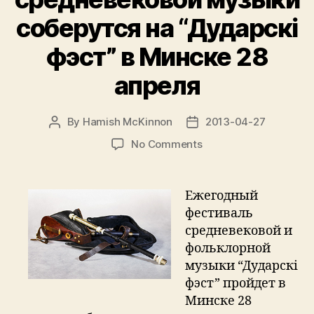
соберутся на “Дударскі
фэст” в Минске 28
апреля
By
Hamish McKinnon
2013-04-27
Post
Post
author
date
on
No Comments
Исполнители
средневековой
музыки
Ежегодный
соберутся
фестиваль
на
средневековой и
“Дударскі
фольклорной
фэст”
музыки “Дударскі
в
фэст” пройдет в
Минске
28
Минске 28
апреля