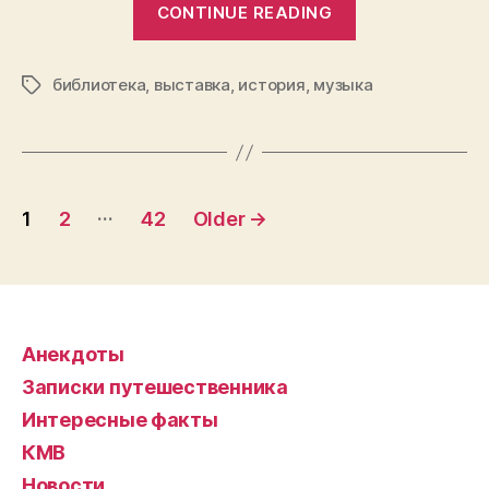
CONTINUE READING
библиотека
имени
библиотека
,
выставка
,
история
,
музыка
Пушкина
Tags
приглашает
на
День
Posts
шотландской
…
1
2
42
Older
→
культуры”
navigation
Анекдоты
Записки путешественника
Интересные факты
КМВ
Новости