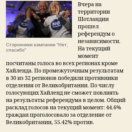
остаться
Вчера на
в
территории
составе
Шотландии
Обьединенного
прошел
Королевства
референдум о
независимости.
Сторонники кампании “Нет,
На текущий
спасибо”
момент
посчитаны голоса во всех регионах кроме
Хайленда. По промежуточным результатам
в 30 из 32 регионов победили противники
отделения от Великобритании. По числу
голосующих Хайленд не сможет повлиять
на результаты референдума в целом. Общий
расклад голосов на текущий момент: 44.6%
граждан проголосовало за отделение от
Великобритании, 55.42% против.