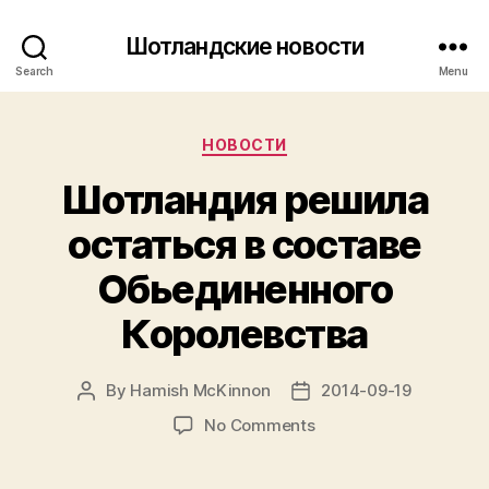
Шотландские новости
Search
Menu
Categories
НОВОСТИ
Шотландия решила
остаться в составе
Обьединенного
Королевства
By
Hamish McKinnon
2014-09-19
Post
Post
author
date
on
No Comments
Шотландия
решила