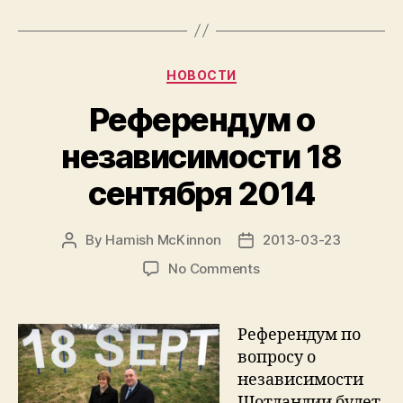
на
“Дударскі
фэст”
Categories
НОВОСТИ
в
Минске
Референдум о
28
независимости 18
апреля”
сентября 2014
By
Hamish McKinnon
2013-03-23
Post
Post
author
date
on
No Comments
Референдум
о
независимости
Референдум по
18
вопросу о
сентября
независимости
2014
Шотландии будет