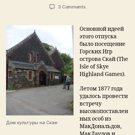
author
date
on
3 Comments
Записки
путешественника:
остров
Основной идеей
Скай,
этого отпуска
день
было посещение
3.
Горских Игр
острова Скай (The
Isle of Skye
Highland Games).
Летом 1877 года
удалось провести
встречу
высокопоставлен
ных особ из
Дом культуры на Скае
МакДональдов,
МакЛаудов и