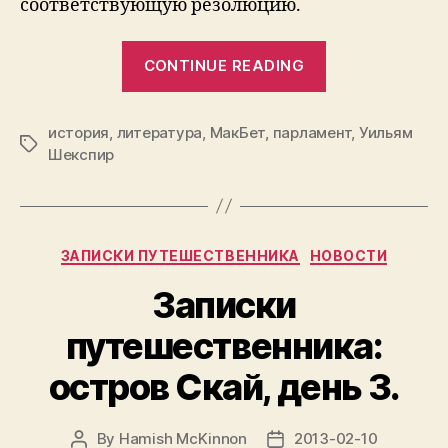
соответствующую резолюцию.
“Шотландцы
CONTINUE READING
решили
реабилитиро
история
,
литература
,
МакБет
,
парламент
МакБета”
,
Уильям
Tags
Шекспир
Categories
ЗАПИСКИ ПУТЕШЕСТВЕННИКА
НОВОСТИ
Записки
путешественника:
остров Скай, день 3.
By
Hamish McKinnon
2013-02-10
Post
Post