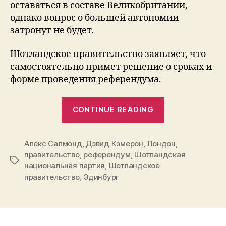
оставаться в составе Великобритании,
однако вопрос о большей автономии
затронут не будет.
Шотландское правительство заявляет, что
самостоятельно примет решение о сроках и
форме проведения референдума.
“В
CONTINUE READING
Шотландии
может
Алекс Салмонд
,
Дэвид Кэмерон
,
Лондон
пройти
,
правительство
,
референдум
,
Шотландская
референдум
Tags
национальная партия
,
Шотландское
о
правительство
,
Эдинбург
независимос