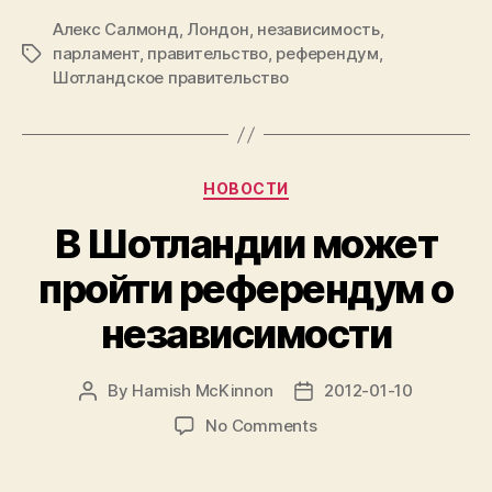
независимос
Алекс Салмонд
,
Лондон
,
независимость
18
,
парламент
,
правительство
,
референдум
,
Tags
сентября
Шотландское правительство
2014”
Categories
НОВОСТИ
В Шотландии может
пройти референдум о
независимости
By
Hamish McKinnon
2012-01-10
Post
Post
author
date
on
No Comments
В
Шотландии