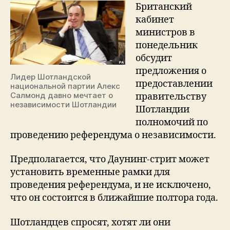
может
Британский
пройти
кабинет
референдум
министров в
о
понедельник
независимости
обсудит
предложения о
Лидер Шотландской
предоставлении
национальной партии Алекс
Салмонд давно мечтает о
правительству
независимости Шотландии
Шотландии
полномочий по
проведению референдума о независимости.
Предполагается, что Даунинг-стрит может
установить временные рамки для
проведения референдума, и не исключено,
что он состоится в ближайшие полтора года.
Шотландцев спросят, хотят ли они