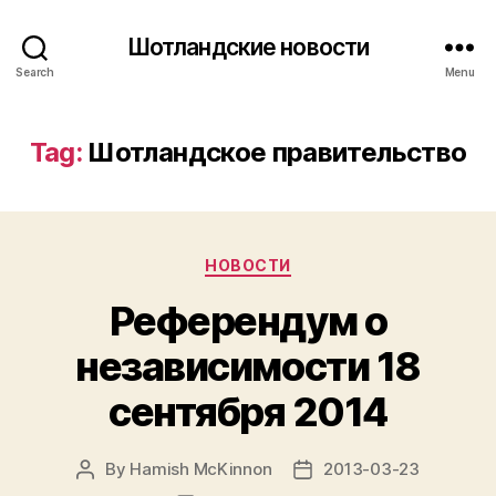
Шотландские новости
Search
Menu
Tag:
Шотландское правительство
Categories
НОВОСТИ
Референдум о
независимости 18
сентября 2014
By
Hamish McKinnon
2013-03-23
Post
Post
author
date