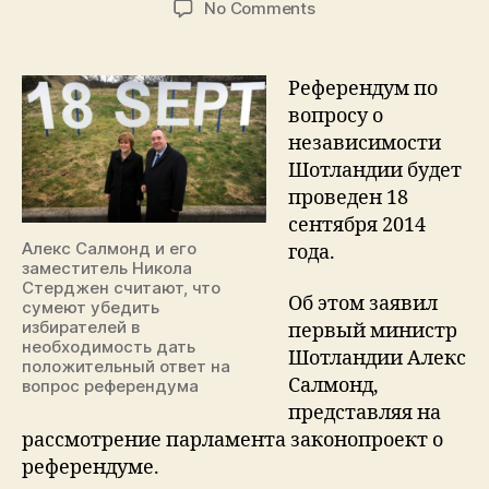
on
No Comments
Референдум
о
независимости
Референдум по
18
вопросу о
сентября
независимости
2014
Шотландии будет
проведен 18
сентября 2014
Алекс Салмонд и его
года.
заместитель Никола
Стерджен считают, что
Об этом заявил
сумеют убедить
избирателей в
первый министр
необходимость дать
Шотландии Алекс
положительный ответ на
Салмонд,
вопрос референдума
представляя на
рассмотрение парламента законопроект о
референдуме.