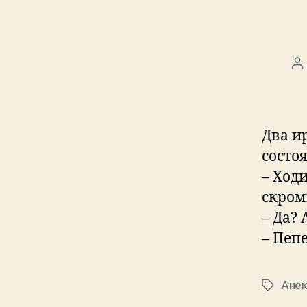
P
a
Два и
состо
– Ход
скром
– Да? 
– Пеп
Ане
Tags