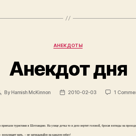
Categories
АНЕКДОТЫ
Анекдот дня
By
Hamish McKinnon
2010-02-03
1 Comme
Post
Post
author
date
 приехали туристами в Шотландию. На улице дочка то и дело вертит головой, бросая взгляды на прохо
– восклицает мать. – не заглядывайся на каждую юбку!