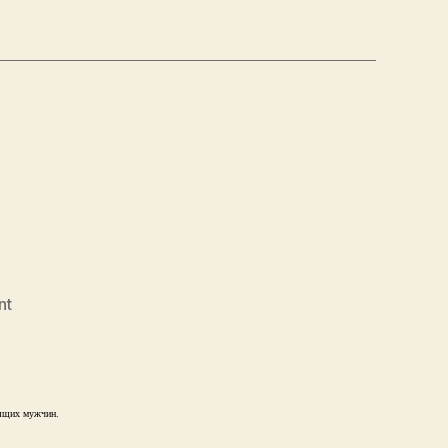
on
nt
Анекдот
дня
дящих мужчин.