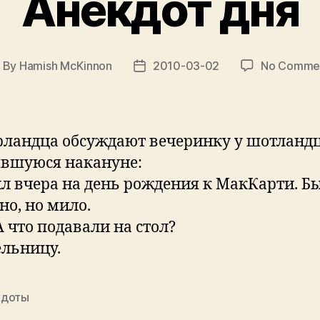
Анекдот дня
By
Hamish McKinnon
2010-03-02
No Comme
ost
Post
uthor
date
рландца обсуждают вечеринку у шотландц
явшуюся накануне:
ил вчера на день рождения к МакКарти. Б
но, но мило.
А что подавали на стол?
ельницу.
кдоты