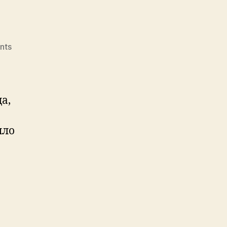
on
nts
Анекдот
дня
а,
ыло