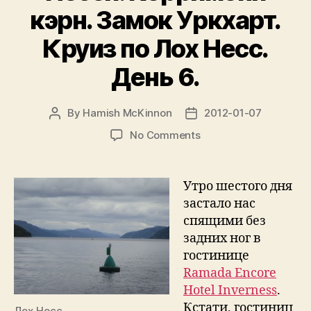
кэрн. Замок Уркхарт.
Круиз по Лох Несс.
День 6.
By
Hamish McKinnon
2012-01-07
Post
Post
author
date
on
No Comments
Записки
путешественника:
Драмнадрохт
Утро шестого дня
и
застало нас
центр
спящими без
Несси.
задних ног в
Корримони
гостинице
кэрн.
Ramada Encore
Замок
Уркхарт.
Hotel Inverness
.
Круиз
Кстати, гостиниц
Лох Несс