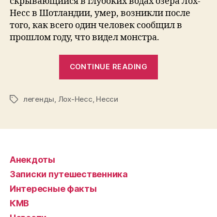
скрывающийся в глубоких водах озера Лох-
Несс в Шотландии, умер, возникли после
того, как всего один человек сообщил в
прошлом году, что видел монстра.
“Чудовище
CONTINUE READING
Лох-
Несса
легенды
,
Лох-Несс
,
Несси
все
Tags
еще
живо”
Анекдоты
Записки путешественника
Интересные факты
КМВ