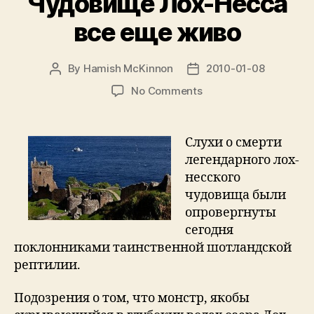
Чудовище Лох-Несса
все еще живо
By
Hamish McKinnon
2010-01-08
Post
Post
author
date
on
No Comments
Чудовище
Лох-
Несса
Слухи о смерти
все
легендарного лох-
еще
несского
живо
чудовища были
опровергнуты
сегодня
поклонниками таинственной шотландской
рептилии.
Подозрения о том, что монстр, якобы