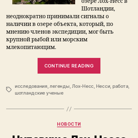
озере Лох-Несс в
Шотландии,
неоднократно принимали сигналы о
наличии в озере объекта, который, по
мнению членов экспедиции, мог быть
крупной рыбой или морским
млекопитающим.
“Ученые
CONTINUE READING
опровергли
существован
исследования
,
легенды
,
Лох-Несс
,
Несси
лохнесского
,
работа
,
Tags
шотландские ученые
чудовища”
Categories
НОВОСТИ