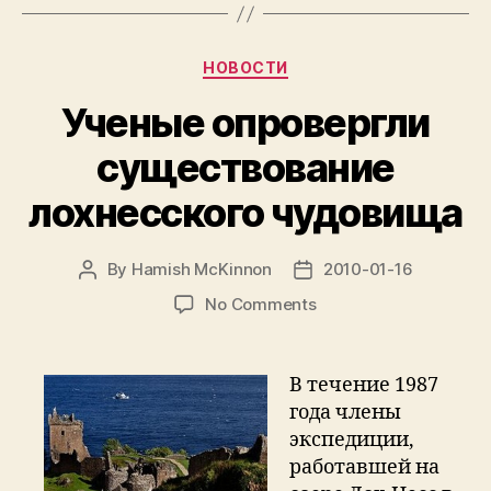
Categories
НОВОСТИ
Ученые опровергли
существование
лохнесского чудовища
By
Hamish McKinnon
2010-01-16
Post
Post
author
date
on
No Comments
Ученые
опровергли
существование
В течение 1987
лохнесского
года члены
чудовища
экспедиции,
работавшей на