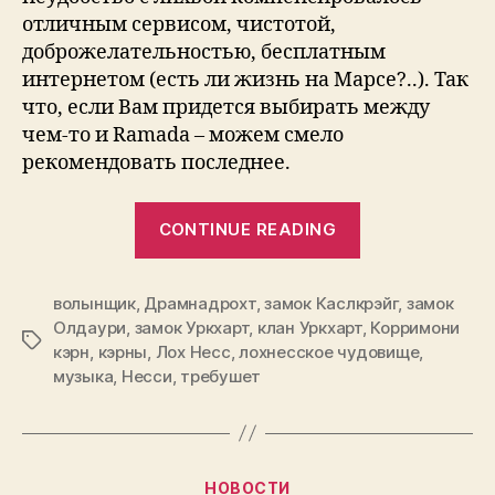
отличным сервисом, чистотой,
доброжелательностью, бесплатным
интернетом (есть ли жизнь на Марсе?..). Так
что, если Вам придется выбирать между
чем-то и Ramada – можем смело
рекомендовать последнее.
“Записки
CONTINUE READING
путешествен
Драмнадрохт
волынщик
,
Драмнадрохт
,
замок Каслкрэйг
и
,
замок
Олдаури
,
замок Уркхарт
,
клан Уркхарт
,
Корримони
центр
Tags
кэрн
,
кэрны
,
Лох Несс
,
лохнесское чудовище
,
Несси.
музыка
,
Несси
,
требушет
Корримони
кэрн.
Замок
Categories
Уркхарт.
НОВОСТИ