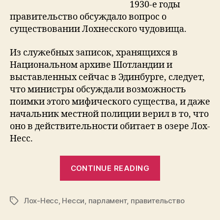
1930-е годы
правительство обсуждало вопрос о
существовании Лохнесского чудовища.
Из служебных записок, хранящихся в
Национальном архиве Шотландии и
выставленных сейчас в Эдинбурге, следует,
что министры обсуждали возможность
поимки этого мифического существа, и даже
начальник местной полиции верил в то, что
оно в действительности обитает в озере Лох-
Несс.
“Депутаты
CONTINUE READING
хотели
поймать
Лох-Несс
,
Несси
,
парламент
,
правительство
Лохнесское
Tags
чудовище”