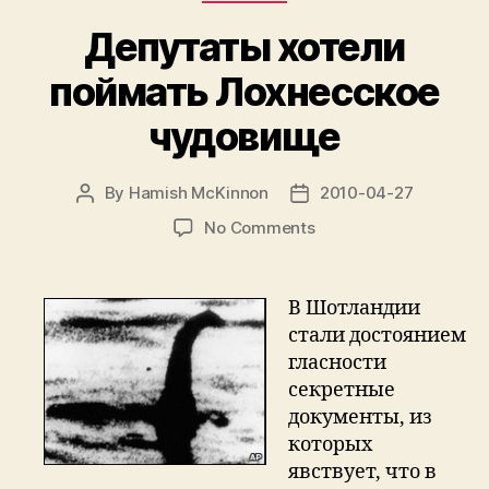
Круиз
Депутаты хотели
по
Лох
поймать Лохнесское
Несс.
чудовище
День
6.”
By
Hamish McKinnon
2010-04-27
Post
Post
author
date
on
No Comments
Депутаты
хотели
поймать
В Шотландии
Лохнесское
стали достоянием
чудовище
гласности
секретные
документы, из
которых
явствует, что в