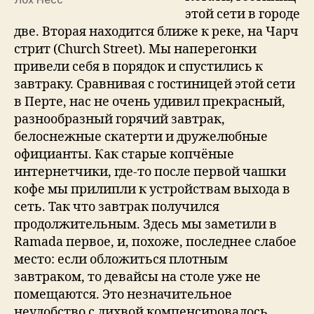
по
этой сети в городе
Лох
две. Вторая находится ближе к реке, на Чарч
Несс.
стрит (Church Street). Мы наперегонки
День
привели себя в порядок и спустились к
6.
завтраку. Сравнивая с гостиницей этой сети
в Перте, нас не очень удивил прекрасный,
разнообразный горячий завтрак,
белоснежные скатерти и дружелюбные
официанты. Как старые копчёные
интернетчики, где-то после первой чашки
кофе мы прилипли к устройствам выхода в
сеть. Так что завтрак получился
продолжительным. Здесь мы заметили в
Ramada первое, и, похоже, последнее слабое
место: если обложиться плотным
завтраком, то девайсы на столе уже не
помещаются. Это незначительное
неудобство с лихвой компенсировалось