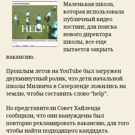
все
Маленькая школа,
еще
которая использовала
ищет
публичный видео
директора
хостинг, для поиска
школы
нового директора
школы, все еще
пытается закрыть
вакансию.
Прошлым летов на YouTube был загружен
двухминутный ролик, что дети начальной
школы Милвича в Сазерленде ложились на
землю, чтобы составить слово “help”.
Но представители Совет Хайленда
сообщили, что они вынуждены был
повторно рекламировать вакансию, для того
чтобы найти подходящего кандидата.