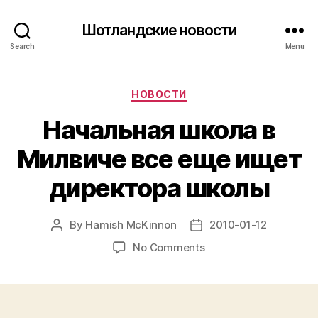
Шотландские новости
Search
Menu
Categories
НОВОСТИ
Начальная школа в
Милвиче все еще ищет
директора школы
By
Hamish McKinnon
2010-01-12
Post
Post
author
date
on
No Comments
Начальная
школа
в
Милвиче