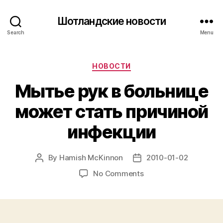
Шотландские новости
Search
Menu
Categories
НОВОСТИ
Мытье рук в больнице
может стать причиной
инфекции
By
Hamish McKinnon
2010-01-02
Post
Post
author
date
on
No Comments
Мытье
рук
в
больнице