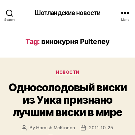
Шотландские новости
Search
Menu
Tag:
винокурня Pulteney
Categories
НОВОСТИ
Односолодовый виски
из Уика признано
лучшим виски в мире
By
Hamish McKinnon
2011-10-25
Post
Post
author
date