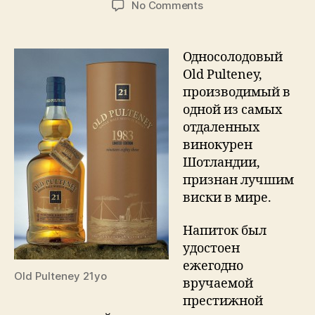
on
No Comments
Односолодовый
виски
из
Односолодовый
Уика
Old Pulteney,
признано
производимый в
лучшим
одной из самых
виски
отдаленных
в
винокурен
мире
Шотландии,
признан лучшим
виски в мире.
Напиток был
удостоен
ежегодно
Old Pulteney 21yo
вручаемой
престижной