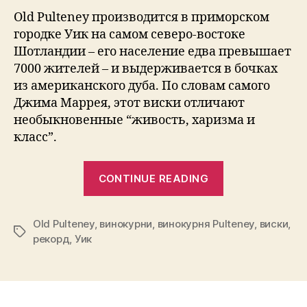
Old Pulteney производится в приморском
городке Уик на самом северо-востоке
Шотландии – его население едва превышает
7000 жителей – и выдерживается в бочках
из американского дуба. По словам самого
Джима Маррея, этот виски отличают
необыкновенные “живость, харизма и
класс”.
“Односолодо
CONTINUE READING
виски
из
Old Pulteney
,
винокурни
,
винокурня Pulteney
Уика
,
виски
,
Tags
рекорд
,
Уик
признано
лучшим
виски
в