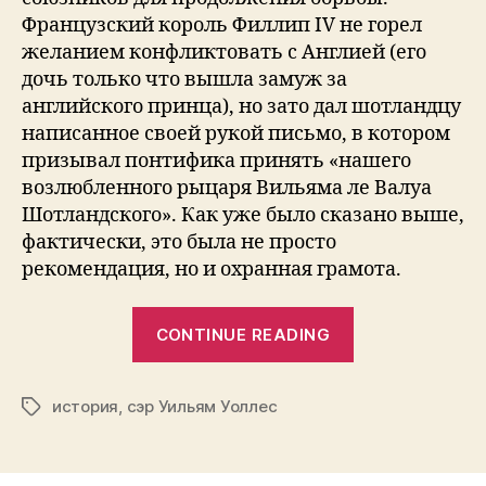
Французский король Филлип IV не горел
желанием конфликтовать с Англией (его
дочь только что вышла замуж за
английского принца), но зато дал шотландцу
написанное своей рукой письмо, в котором
призывал понтифика принять «нашего
возлюбленного рыцаря Вильяма ле Валуа
Шотландского». Как уже было сказано выше,
фактически, это была не просто
рекомендация, но и охранная грамота.
“Шотландия
CONTINUE READING
требует
письмо
история
,
сэр Уильям Уоллес
героя”
Tags