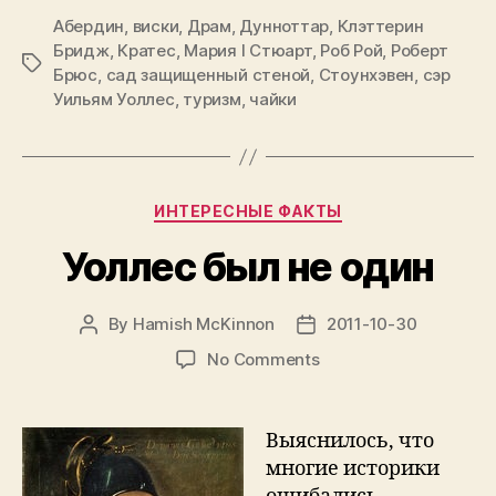
Абердин
,
виски
,
Драм
,
Дунноттар
,
Клэттерин
Драм,
Бридж
,
Кратес
,
Мария I Стюарт
,
Роб Рой
,
Роберт
Кратес,
Tags
Брюс
,
сад защищенный стеной
,
Стоунхэвен
,
сэр
Дунноттар,
Уильям Уоллес
,
туризм
,
чайки
кафе
Клэттерин
Бридж.
Categories
Деревня
ИНТЕРЕСНЫЕ ФАКТЫ
Стоунхэвен.
Уоллес был не один
Пляж
Абердина,
By
Hamish McKinnon
2011-10-30
Post
Post
день
author
date
4”
on
No Comments
Уоллес
был
не
Выяснилось, что
один
многие историки