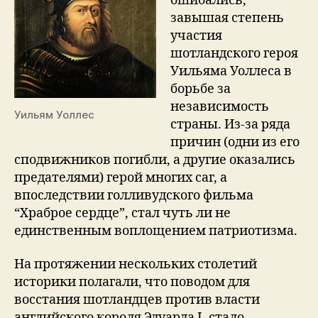
ошибались,
завышая степень
участия
шотландского героя
Уильяма Уоллеса в
борьбе за
независимость
Уильям Уоллес
страны. Из-за ряда
причин (одни из его
сподвижников погибли, а другие оказались
предателями) герой многих саг, а
впоследствии голливудского фильма
“Храброе сердце”, стал чуть ли не
единственным воплощением патриотизма.
На протяжении нескольких столетий
историки полагали, что поводом для
восстания шотландцев против власти
английского короля Эдуарда I, стало