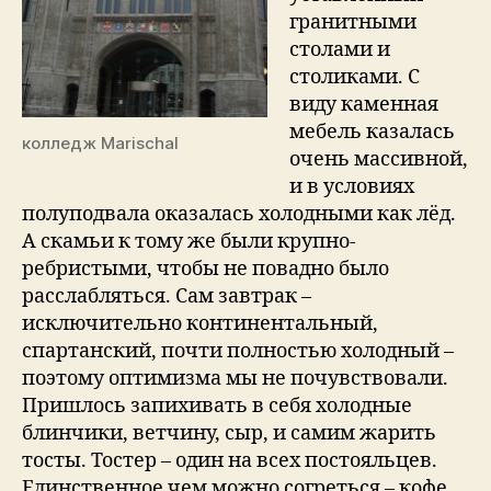
Пляж
гранитными
Абердина,
столами и
день
столиками. С
4
виду каменная
мебель казалась
колледж Marischal
очень массивной,
и в условиях
полуподвала оказалась холодными как лёд.
А скамьи к тому же были крупно-
ребристыми, чтобы не повадно было
расслабляться. Сам завтрак –
исключительно континентальный,
спартанский, почти полностью холодный –
поэтому оптимизма мы не почувствовали.
Пришлось запихивать в себя холодные
блинчики, ветчину, сыр, и самим жарить
тосты. Тостер – один на всех постояльцев.
Единственное чем можно согреться – кофе,