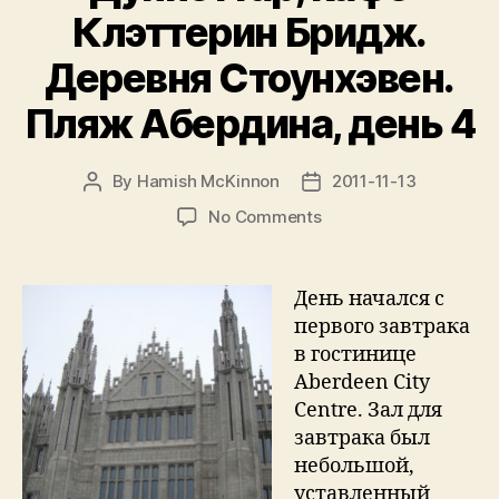
Клэттерин Бридж.
Деревня Стоунхэвен.
Пляж Абердина, день 4
By
Hamish McKinnon
2011-11-13
Post
Post
author
date
on
No Comments
Записки
путешественника:
Замки
День начался с
Драм,
первого завтрака
Кратес,
в гостинице
Дунноттар,
Aberdeen City
кафе
Centre. Зал для
Клэттерин
завтрака был
Бридж.
Деревня
небольшой,
Стоунхэвен.
уставленный