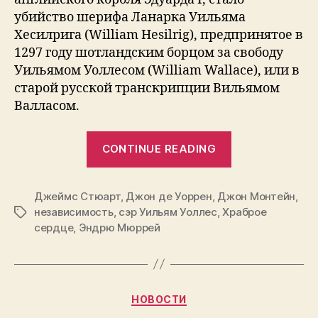
убийство шерифа Ланарка Уильяма
Хесилрига (William Hesilrig), предпринятое в
1297 году шотландским борцом за свободу
Уильямом Уоллесом (William Wallace), или в
старой русской транскрипции Вильямом
Валласом.
“Уоллес
CONTINUE READING
был
не
Джеймс Стюарт
,
Джон де Уоррен
,
Джон Монтейн
один”
,
независимость
,
сэр Уильям Уоллес
,
Храброе
Tags
сердце
,
Эндрю Мюррей
Categories
НОВОСТИ