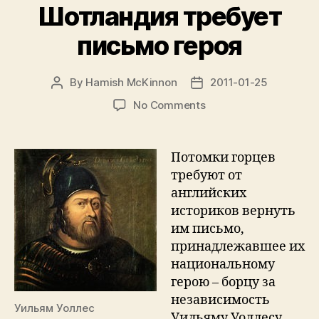
Шотландия требует
письмо героя
By
Hamish McKinnon
2011-01-25
Post
Post
author
date
on
No Comments
Шотландия
требует
письмо
Потомки горцев
героя
требуют от
английских
историков вернуть
им письмо,
принадлежавшее их
национальному
герою – борцу за
независимость
Уильям Уоллес
Уильяму Уоллесу