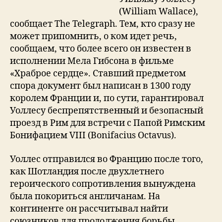
(William Wallace),
сообщает The Telegraph. Тем, кто сразу не
может припомнить, о ком идет речь,
сообщаем, что более всего он известен в
исполнении Мела Гибсона в фильме
«Храброе сердце». Ставший предметом
спора документ был написан в 1300 году
королем Франции и, по сути, гарантировал
Уоллесу беспрепятственный и безопасный
проезд в Рим для встречи с Папой Римским
Бонифацием VIII (Bonifacius Octavus).
Уоллес отправился во Францию после того,
как Шотландия после двухлетнего
героического сопротивления вынуждена
была покориться англичанам. На
континенте он рассчитывал найти
союзников для продолжения борьбы.