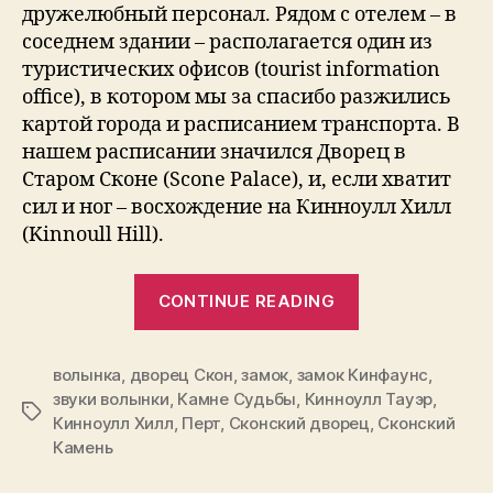
дружелюбный персонал. Рядом с отелем – в
соседнем здании – располагается один из
туристических офисов (tourist information
office), в котором мы за спасибо разжились
картой города и расписанием транспорта. В
нашем расписании значился Дворец в
Старом Сконе (Scone Palace), и, если хватит
сил и ног – восхождение на Кинноулл Хилл
(Kinnoull Hill).
“Записки
CONTINUE READING
путешествен
Дворец
волынка
,
дворец Скон
,
замок
,
замок Кинфаунс
в
,
звуки волынки
,
Камне Судьбы
,
Кинноулл Тауэр
,
Сконе,
Tags
Кинноулл Хилл
,
Перт
,
Сконский дворец
,
Сконский
Камень
Камень
судьбы