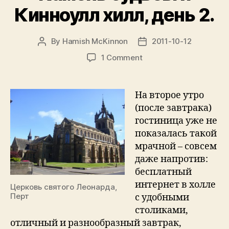
Кинноулл хилл, день 2.
By
Hamish McKinnon
2011-10-12
Post
Post
author
date
on
1 Comment
Записки
путешественника:
Дворец
На второе утро
в
(после завтрака)
Сконе,
гостиница уже не
Камень
показалась такой
судьбы
мрачной – совсем
и
даже напротив:
Кинноулл
хилл,
бесплатный
день
интернет в холле
Церковь святого Леонарда,
2.
Перт
с удобными
столиками,
отличный и разнообразный завтрак,