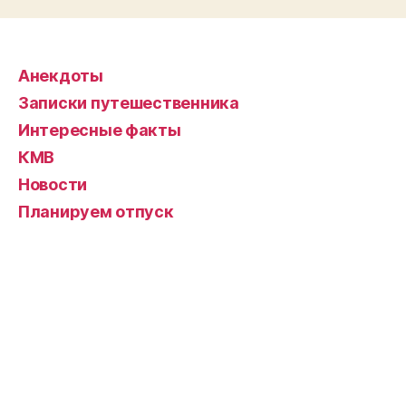
и
Кинноулл
хилл,
день
Анекдоты
2.”
Записки путешественника
Интересные факты
КМВ
Новости
Планируем отпуск