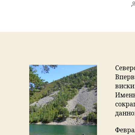
Север
Вперв
виски
Именн
сокра
данно
Февра