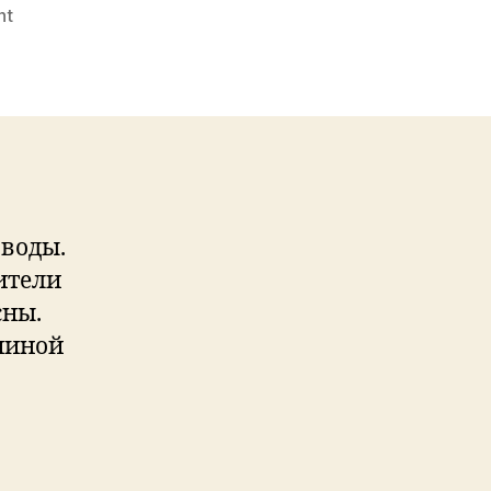
on
nt
Засуха
мешает
производителям
скотча
 воды.
ители
сны.
чиной