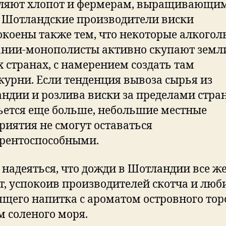
ляют хлопот и фермерам, выращивающи
. Шотландские производители виски
окоены также тем, что некоторые алкого
нии-монополисты активно скупают земл
х странах, с намерением создать там
курни. Если тенденция вывоза сырья из
ндии и розлива виски за пределами стра
ьется еще больше, небольшие местные
риятия не смогут оставаться
рентоспособными.
 надеяться, что дожди в Шотландии все ж
т, успокоив производителей скотча и люб
ящего напитка с ароматом островного тор
м соленого моря.