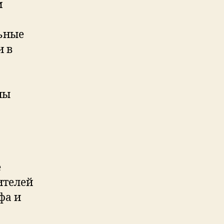
м
льные
и в
ны
е
ителей
фа и