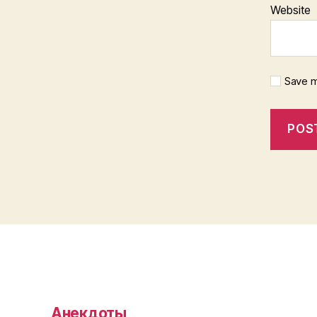
Website
Save m
Анекдоты