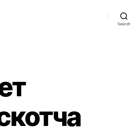
Search
ет
скотча