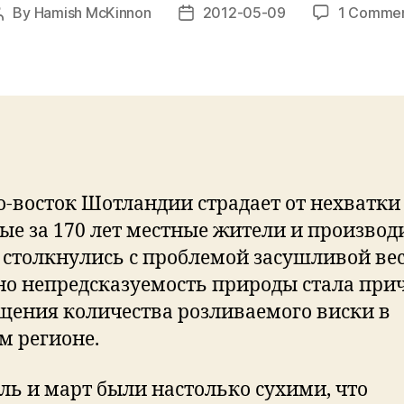
By
Hamish McKinnon
2012-05-09
1 Comme
Post
Post
author
date
о-восток Шотландии страдает от нехватки
ые за 170 лет местные жители и производ
 столкнулись с проблемой засушливой ве
о непредсказуемость природы стала при
щения количества розливаемого виски в
м регионе.
ль и март были настолько сухими, что