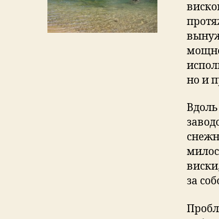
виско
протя
вынуж
мощно
испол
но и 
Вдоль
завод
снежн
милос
виски
за соб
Пробл