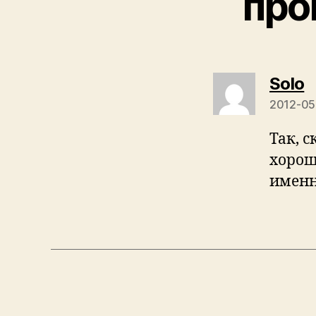
про
s
Solo
2012-05-
Так, 
хорош
именн