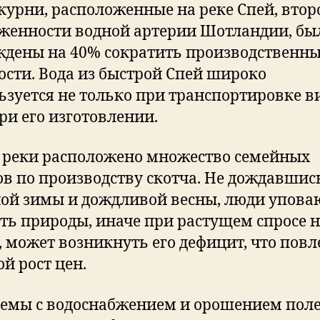
курни, расположенные на реке Спей, втор
женности водной артерии Шотландии, бы
дены на 40% сократить производственн
сти. Вода из быстрой Спей широко
ьзуется не только при транспортировке в
при его изготовлении.
 реки расположено множество семейных
ов по производству скотча. Не дождавшис
ой зимы и дождливой весны, люди упова
ть природы, иначе при растущем спросе 
, может возникнуть его дефицит, что повл
ой рост цен.
емы с водоснабжением и орошением пол