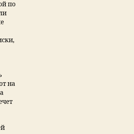
ой по
ли
ые
иски,
ь
ют на
на
ечет
ей