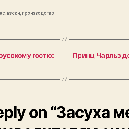
ес
,
виски
,
производство
русскому гостю:
Принц Чарльз д
eply on “Засуха 