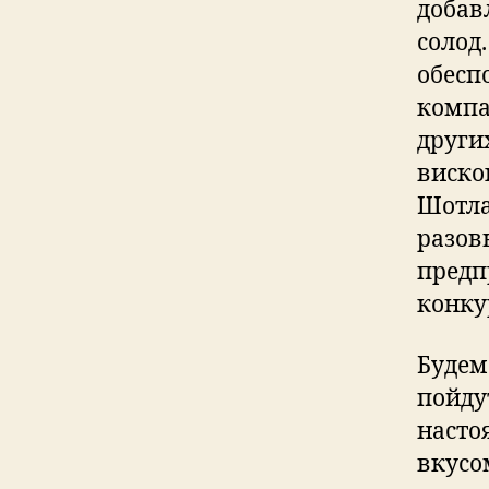
добав
солод
обесп
компа
други
виско
Шотла
разов
предп
конку
Будем
пойду
насто
вкусо