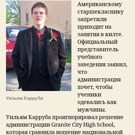
школу
Американскому
в
старшекласнику
килте.
запретили
приходит на
занятия в килте.
Официальный
представитель
учебного
заведения заявил,
что
администрация
хочет, чтобы
ученики
Уильям Карруба
одевались как
мужчины.
Уильям Карруба проигнорировал решение
администрации Granite City High School,
которая сравнила ношение национальной