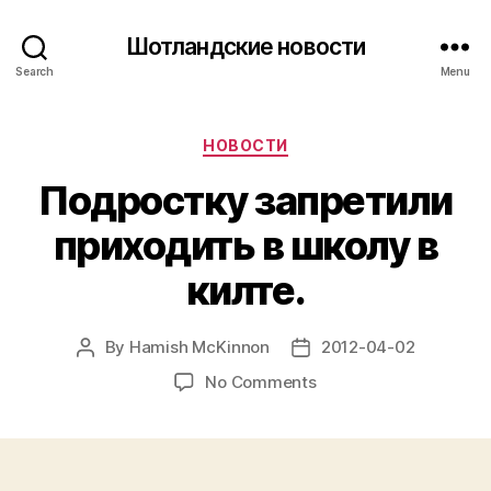
Шотландские новости
Search
Menu
Categories
НОВОСТИ
Подростку запретили
приходить в школу в
килте.
By
Hamish McKinnon
2012-04-02
Post
Post
author
date
on
No Comments
Подростку
запретили
приходить
в