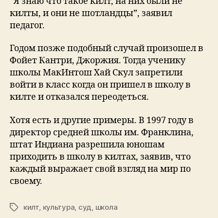
“Я знаю что такое килт, на них были не
килты, и они не шотландцы”, заявил
педагог.
Годом позже подобный случай произошел в
Фойет Кантри, Джоржия. Тогда ученику
школы МакИнтош Хай Скул запретили
войти в класс когда он пришел в школу в
килте и отказался переодеться.
Хотя есть и другие примеры. В 1997 году в
директор средней школы им. Франклина,
штат Индиана разрешила юношам
приходить в школу в килтах, заявив, что
каждый выражает свой взгляд на мир по
своему.
килт
,
культура
,
суд
,
школа
Tags