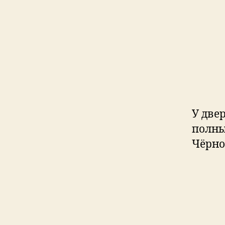
У две
полны
Чёрно