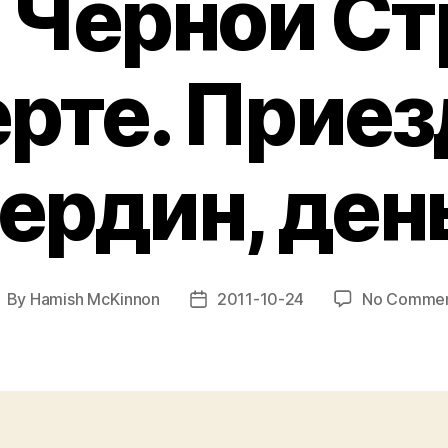
 Чёрной Ст
рте. Приез
ердин, день
By
Hamish McKinnon
2011-10-24
No Comme
ost
Post
uthor
date