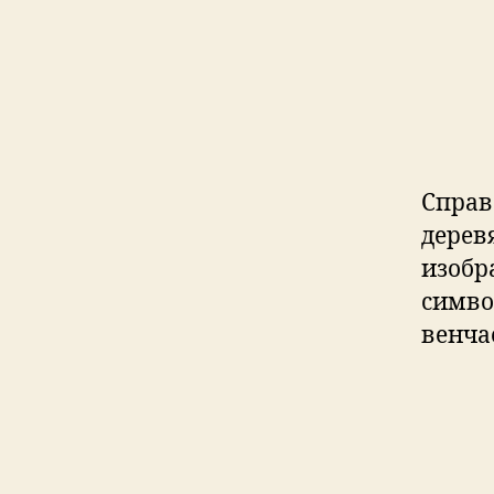
Справ
дерев
изобр
симво
венча