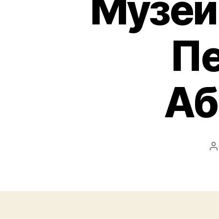
Музей
Пе
Аб
P
a