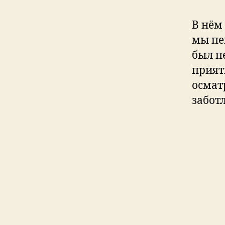
В нём
мы пе
был п
прият
осмат
забот