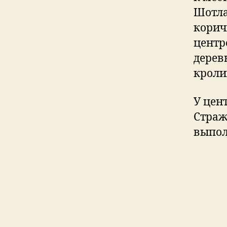
Шотла
корич
центр
дерев
кроли
У цен
Страж
выпол