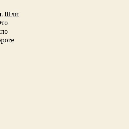
и. Шли
Это
ыло
ороге