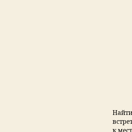
Найти
встре
к мес