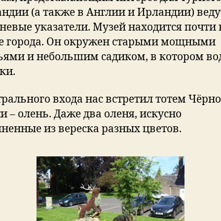
ндии (а также в Англии и Ирландии) веду
невые указатели. Музей находится почти 
е города. Он окружен старыми мощными
ьями и небольшим садиком, в котором во
ки.
трального входа нас встретил тотем Чёрн
и – олень. Даже два оленя, искусно
ненные из вереска разных цветов.