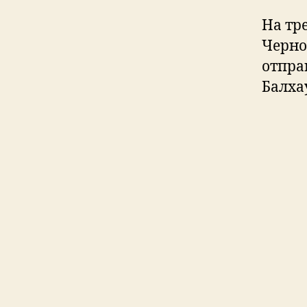
На тр
Черно
отпра
Балха