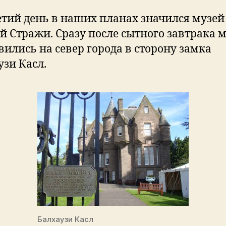
етий день в наших планах значился музей
й Стражи. Сразу после сытного завтрака 
вились на север города в сторону замка
узи Касл.
Балхаузи Касл