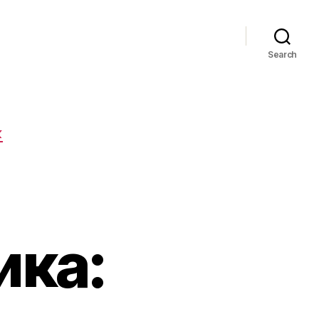
Search
К
ика: