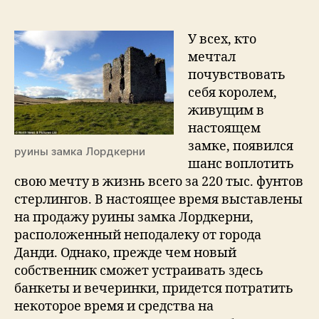
продается
разрушенный
замок
У всех, кто
XV
мечтал
века
почувствовать
себя королем,
живущим в
настоящем
замке, появился
руины замка Лордкерни
шанс воплотить
свою мечту в жизнь всего за 220 тыс. фунтов
стерлингов. В настоящее время выставлены
на продажу руины замка Лордкерни,
расположенный неподалеку от города
Данди. Однако, прежде чем новый
собственник сможет устраивать здесь
банкеты и вечеринки, придется потратить
некоторое время и средства на