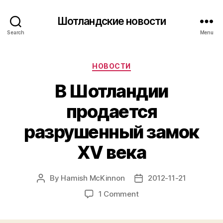
Шотландские новости
Search
Menu
Categories
НОВОСТИ
В Шотландии
продается
разрушенный замок
XV века
By
Hamish McKinnon
2012-11-21
Post
Post
author
date
on
1 Comment
В
Шотландии