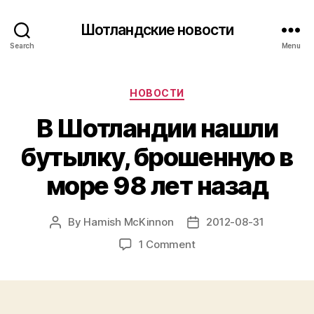
Шотландские новости
Search
Menu
Categories
НОВОСТИ
В Шотландии нашли
бутылку, брошенную в
море 98 лет назад
By
Hamish McKinnon
2012-08-31
Post
Post
author
date
on
1 Comment
В
Шотландии
нашли
бутылку,