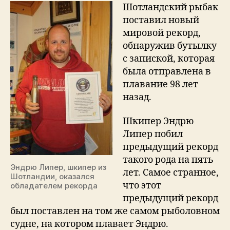
брошенную
Шотландский рыбак
в
поставил новый
море
мировой рекорд,
98
обнаружив бутылку
лет
с запиской, которая
назад
была отправлена в
плавание 98 лет
назад.
Шкипер Эндрю
Липер побил
предыдущий рекорд
такого рода на пять
Эндрю Липер, шкипер из
лет. Самое странное,
Шотландии, оказался
что этот
обладателем рекорда
предыдущий рекорд
был поставлен на том же самом рыболовном
судне, на котором плавает Эндрю.