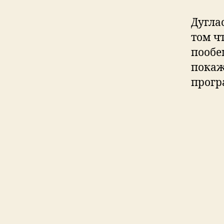
Дугла
том ч
пообе
покаж
прогр