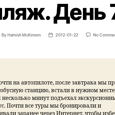
пляж. День 7
By
Hamish McKinnon
2012-01-22
No Comme
ost
Post
uthor
date
очти на автопилоте, после завтрака мы 
тобусную станцию, встали в нужном месте
я несколько минут подъехал экскурсионн
ус. Почти все туры мы бронировали и
ивали заранее через Интернет, чтобы изб