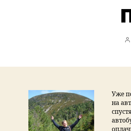
P
a
Уже п
на ав
спуст
автоб
оплач