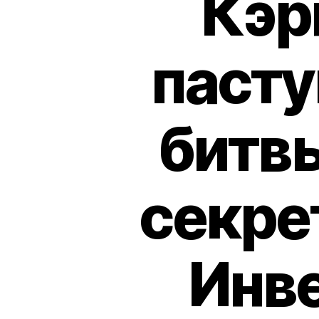
Кэр
пасту
битвы
секре
Инве