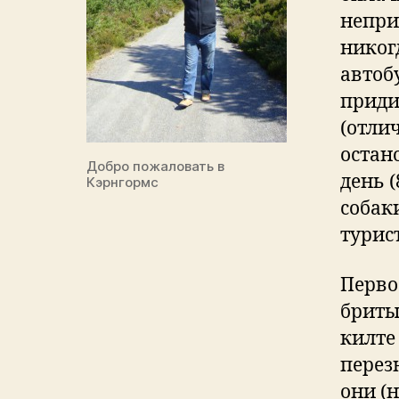
непри
никог
автоб
приди
(отли
остан
Добро пожаловать в
день 
Кэрнгормс
собаки
турис
Перво
бриты
килте
перез
они (