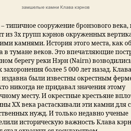
замшелые камни Клава кэрнов
 – типичное сооружение бронзового века, 
ит из 3х групп кэрнов окруженных вертик
ими камнями. История этого места, как о
а в тумане веков. Это впечатляющие пос
ном берегу реки Нэрн (Nairn) возводились
 захоронения более 5 000 лет назад. Клав
 издавна были известны окрестным ферм
кто никогда не придавал значения этому
чному месту. И окрестные крестьяне впло
ины XX века растаскивали эти камни для 
ственных нужд. И только недавно ученые
елили историческую важность Клава кэрн