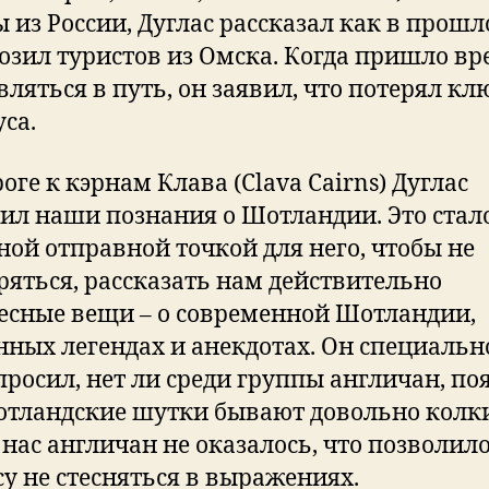
ы из России, Дуглас рассказал как в прош
возил туристов из Омска. Когда пришло вр
вляться в путь, он заявил, что потерял кл
са.
оге к кэрнам Клава (Clava Cairns) Дуглас
ил наши познания о Шотландии. Это стал
ной отправной точкой для него, чтобы не
ряться, рассказать нам действительно
есные вещи – о современной Шотландии,
нных легендах и анекдотах. Он специальн
просил, нет ли среди группы англичан, по
отландские шутки бывают довольно колк
 нас англичан не оказалось, что позволил
су не стесняться в выражениях.