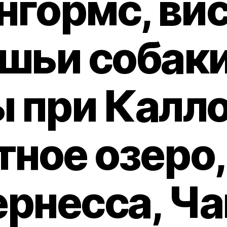
нгормс, вис
шьи собаки
 при Калл
тное озеро,
рнесса, Ч