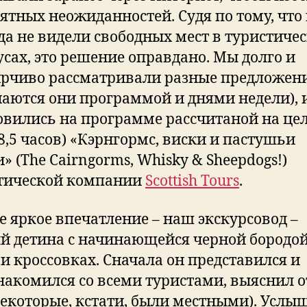
ятных неожиданностей. Судя по тому, что
да не видели свободных мест в туристиче
усах, это решение оправдано. Мы долго и
рчиво рассматривали разные предложен
чаются они программой и днями недели), 
овились на программе рассчитаной на це
(8,5 часов) «Кэрнгормс, виски и пастушьи
» (The Cairngorms, Whisky & Sheepdogs!)
тической компании
Scottish Tours
.
е яркое впечатление – наш экскурсовод –
й детина с начинающейся черной бородой
 и кроссовках. Сначала он представился и
накомился со всеми туристами, выяснил о
некоторые, кстати, были местными). Услы