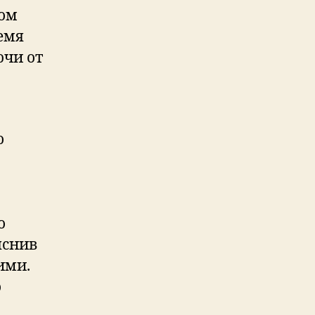
лом
емя
ючи от
о
о
яснив
ими.
о