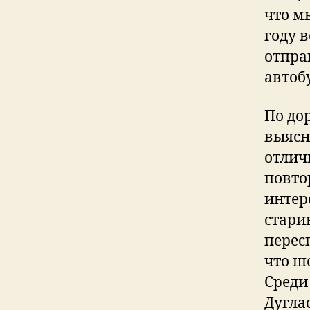
что м
году 
отпра
автобу
По дор
выясн
отлич
повто
интер
стари
перес
что ш
Среди
Дугла