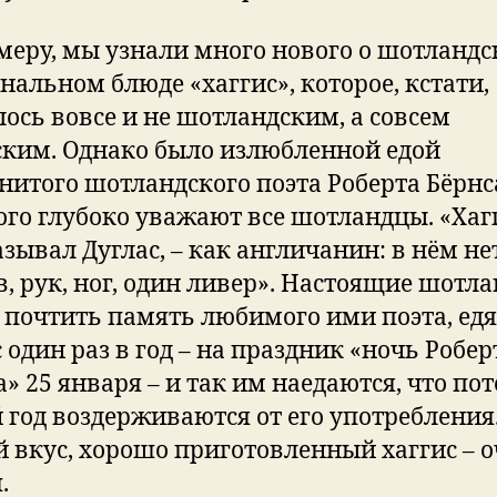
меру, мы узнали много нового о шотланд
нальном блюде «хаггис», которое, кстати,
лось вовсе и не шотландским, а совсем
ским. Однако было излюбленной едой
нитого шотландского поэта Роберта Бёрнс
ого глубоко уважают все шотландцы. «Хагг
азывал Дуглас, – как англичанин: в нём не
в, рук, ног, один ливер». Настоящие шотл
 почтить память любимого ими поэта, едя
 один раз в год – на праздник «ночь Робер
а» 25 января – и так им наедаются, что по
 год воздерживаются от его употребления.
й вкус, хорошо приготовленный хаггис – 
.