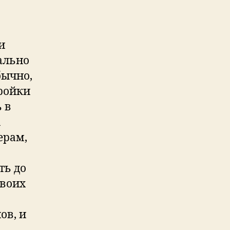
и
ально
бычно,
тройки
 в
а
ерам,
ть до
своих
ов, и