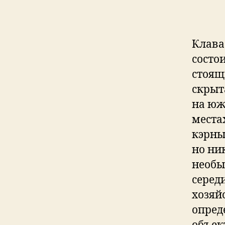
Клава
состо
стоящ
скрыт
на юж
местах
кэрны
но ни
необы
серед
хозяй
опред