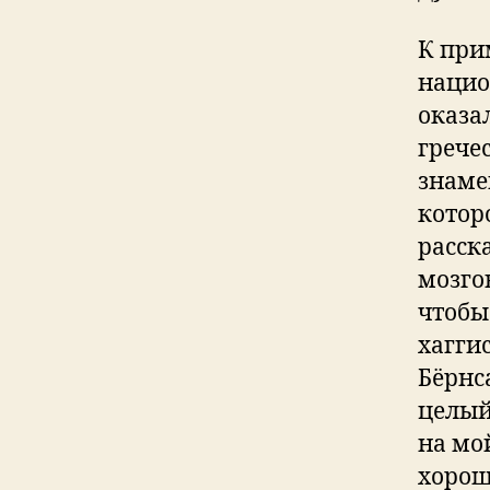
К при
нацио
оказа
грече
знаме
котор
расск
мозго
чтобы
хаггис
Бёрнс
целый
на мо
хорош