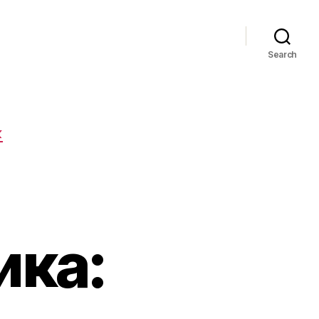
Search
К
ика: