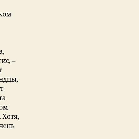
ском
а,
ис, –
т
андцы,
т
та
том
 Хотя,
очень