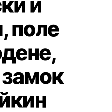
ки и
, поле
одене,
 замок
айкин