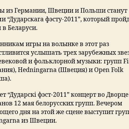
ы из Германии, Швеции и Польши станут
ми “Дударскага фэсту-2011”, который пройд
 в Беларуси.
нникам игры на волынке в этот раз
стливится услышать трех зарубежных зве
евековой и фольклорной музыки: групп Fi
ания), Hedningarna (Швеция) и Open Folk
ша).
ет “Дударскі фэст-2011” концерт во Дворце
анов 12 мая белорусских групп. Вечером
ющего дня на этой же сцене выступит гру
ngarna из Швеции.