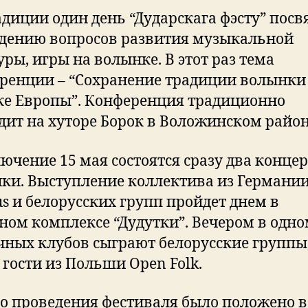
адиции один день “Дударскага фэсту” пос
дению вопросов развития музыкальной
уры, игры на волынке. В этот раз тема
ренции – “Сохранение традиции волынки
ке Европы”. Конференция традиционно
дит на хуторе Борок в Воложинском район
лючение 15 мая состоятся сразу два конце
ки. Выступление коллектива из Германи
us и белорусских групп пройдет днем в
ном комплексе “Дудутки”. Вечером в одно
чных клубов сыграют белорусские группы,
 гости из Польши Open Folk.
о проведения фестиваля было положено в