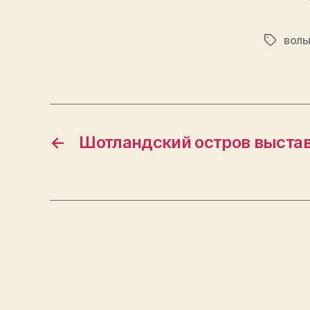
волы
Tags
←
Шотландский остров выста