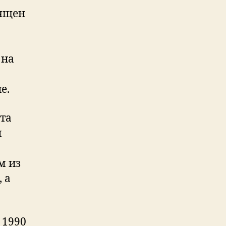
вящен
 на
е.
рта
и
м из
 а
 1990