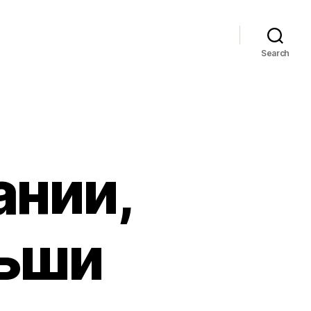
Search
ании,
ьши