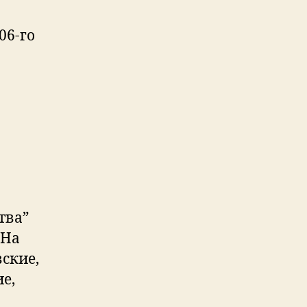
06-го
тва”
 На
ские,
е,