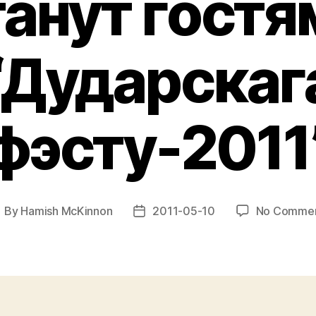
танут гостя
“Дударскаг
фэсту-2011
By
Hamish McKinnon
2011-05-10
No Comme
ost
Post
uthor
date