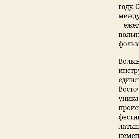
году. 
между
– еже
волын
фольк
Волын
инстр
единс
Восто
уника
проис
фести
латыш
немец