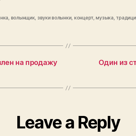
нка
,
волынщик
,
звуки волынки
,
концерт
,
музыка
,
традици
влен на продажу
Один из с
Leave a Reply