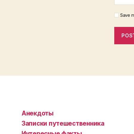
Save m
Анекдоты
Записки путешественника
Интересные факты