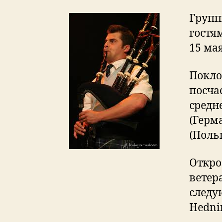
Групп
гостя
15 мая
Покло
посча
средн
(Герм
(Поль
Откро
ветер
следу
Hedni