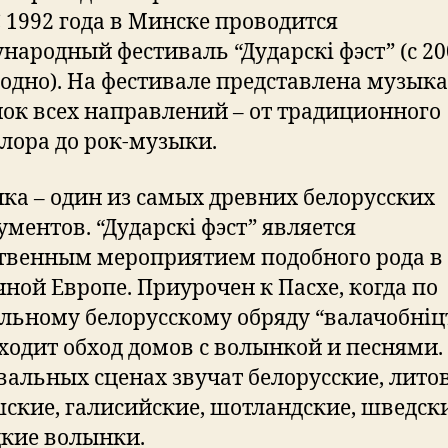
С 1992 года в Минске проводится
народный фестиваль “Дударскі фэст” (с 20
годно). На фестивале представлена музыка
ок всех направлений – от традиционного
лора до рок-музыки.
ка – один из самых древних белорусских
ументов. “Дударскі фэст” является
твенным мероприятием подобного рода в
чной Европе. Приурочен к Пасхе, когда по
льному белорусскому обряду “валачобніц
ходит обход домов с волынкой и песнями.
вальных сценах звучат белорусские, литов
ские, галисийские, шотландские, шведски
кие волынки.