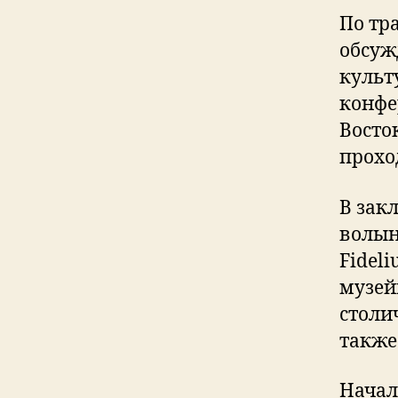
По тр
обсуж
культ
конфе
Восто
прохо
В зак
волын
Fideli
музей
столи
также
Начал