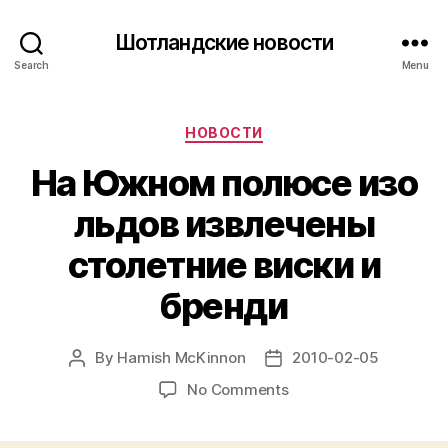
Шотландские новости
Search
Menu
Categories
НОВОСТИ
На Южном полюсе изо
льдов извлечены
столетние виски и
бренди
By
Hamish McKinnon
2010-02-05
Post
Post
author
date
on
No Comments
На
Южном