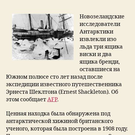
полюсе
изо
льдов
Новозеландские
извлечены
исследователи
столетние
Антарктики
виски
извлекли изо
и
льда три ящика
бренди
виски и два
ящика бренди,
оставшиеся на
Южном полюсе сто лет назад после
экспедиции известного путешественника
Эрнеста Шеклтона (Ernest Shackleton). Об
этом сообщает
AFP
.
Ценная находка была обнаружена под
антарктической хижиной британского
ученого, которая была построена в 1908 году.